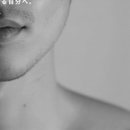
てる自分へ。
ン