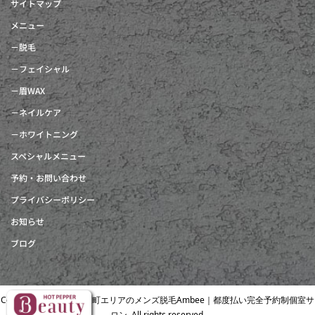
サイトマップ
メニュー
－脱毛
－フェイシャル
－眉WAX
－ネイルケア
－ホワイトニング
スペシャルメニュー
予約・お問い合わせ
プライバシーポリシー
お知らせ
ブログ
Copyright © 北浜・南森町エリアのメンズ脱毛Ambee｜都度払い完全予約制個室サ
ロン. All rights reserved.