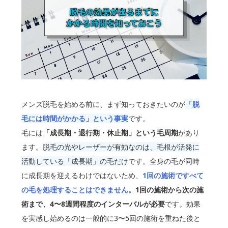
メンズ脱毛を始める前に、まず知っておきたいのが
「脱
毛には時間がかかる」という事実
です。
毛には
「成長期・退行期・休止期」という毛周期
があり
ます。
脱毛の光やレーザーが有効なのは、毛根が活発に
活動している「成長期」の毛だけ
です。全身の毛が同時
に成長期を迎えるわけではないため、
1回の施術ですべて
の毛を処理することはできません。
1回の施術から次の施
術まで、4〜8週間程度のインターバルが必要
です。効果
を実感し始めるのは一般的に3〜5回の施術を重ねた後と