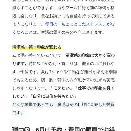
減らすことができます。海やプールに行く前の準備が格
段に楽になり、急なお誘いにも自信を持って対応できる
ようになります。
毎日の「ちょっとしたストレス」がな
くなること
は、生活の質そのものを向上させます。
清潔感・第一印象が変わる
ムダ毛が整っているだけで、
清潔感の印象は大きく変わ
ります。
特にワキやひげ・首回りは、他者の目に触れや
すい部位です。夏はTシャツや半袖など露出が増える季節
でもあるため、腕・胸・背中のムダ毛ケアの効果も実感
しやすくなります。
「モテたい」「仕事での印象を良く
したい」「自分に自信を持ちたい」
どんな動機であっても、脱毛はその目標に直結した投資
です。
理由③ 6月は予約・費用の両面でお得