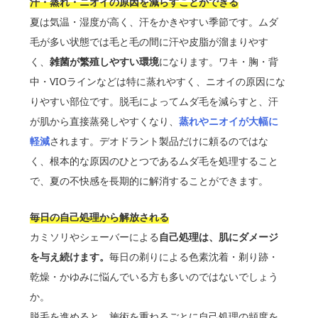
汗・蒸れ・ニオイの原因を減らすことができる
夏は気温・湿度が高く、汗をかきやすい季節です。ムダ
毛が多い状態では毛と毛の間に汗や皮脂が溜まりやす
く、
雑菌が繁殖しやすい環境
になります。ワキ・胸・背
中・VIOラインなどは特に蒸れやすく、ニオイの原因にな
りやすい部位です。脱毛によってムダ毛を減らすと、汗
が肌から直接蒸発しやすくなり、
蒸れやニオイが大幅に
軽減
されます。デオドラント製品だけに頼るのではな
く、根本的な原因のひとつであるムダ毛を処理すること
で、夏の不快感を長期的に解消することができます。
毎日の自己処理から解放される
カミソリやシェーバーによる
自己処理は、肌にダメージ
を与え続けます。
毎日の剃りによる色素沈着・剃り跡・
乾燥・かゆみに悩んでいる方も多いのではないでしょう
か。
脱毛を進めると、施術を重ねるごとに自己処理の頻度を