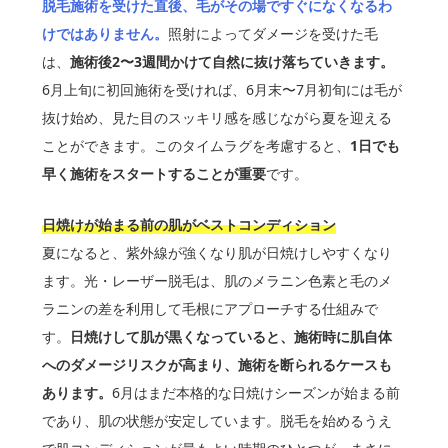
脱毛施術を受けた直後、毛がその場ですぐになくなるわ
けではありません。
照射によってダメージを受けた毛
は、
施術後2〜3週間かけて自然に抜け落ちていきます。
6月上旬に初回施術を受ければ、6月末〜7月初旬には毛が
抜け始め、見た目のスッキリ感を感じながら夏を迎える
ことができます。このタイムラグを考慮すると、
1日でも
早く施術をスタートすることが重要
です。
日焼けが始まる前の肌がベストコンディション
夏になると、紫外線が強くなり肌が日焼けしやすくなり
ます。光・レーザー脱毛は、肌のメラニン色素と毛のメ
ラニンの差を利用して毛根にアプローチする仕組みで
す。
日焼けして肌が黒くなっていると、施術時に肌自体
へのダメージリスクが高まり、施術を断られるケースも
あります。
6月はまだ本格的な日焼けシーズンが始まる前
であり、肌の状態が安定しています。脱毛を始めるうえ